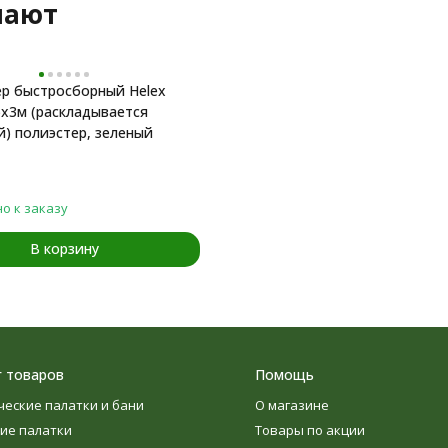
пают
р быстросборный Helex
5х3м (раскладывается
) полиэстер, зеленый
о к заказу
В корзину
г товаров
Помощь
ческие палатки и бани
О магазине
ие палатки
Товары по акции