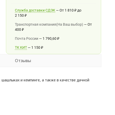
Служба доставки СДЭК
От
1 810
₽
до
2 150
₽
Транспортная компания(На Ваш выбор)
От
400
₽
Почта России
1 790,60
₽
ТК КИТ
1 150
₽
Отзывы
 шашлыках и кемпинге, а также в качестве дачной