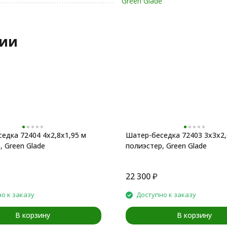
Green Glade
рии
едка 72404 4х2,8х1,95 м
Шатер-беседка 72403 3х3х2,
, Green Glade
полиэстер, Green Glade
22 300
₽
о к заказу
Доступно к заказу
В корзину
В корзину