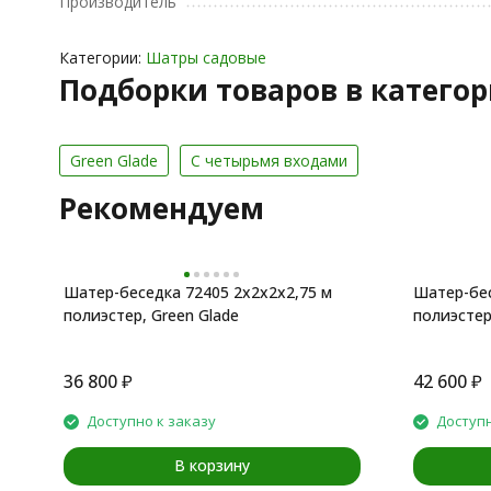
Производитель
Категории:
Шатры садовые
Подборки товаров в катего
Green Glade
С четырьмя входами
Рекомендуем
Шатер-беседка 72405 2х2х2x2,75 м
Шатер-бес
полиэстер, Green Glade
полиэстер
36 800
₽
42 600
₽
Доступно к заказу
Доступн
В корзину