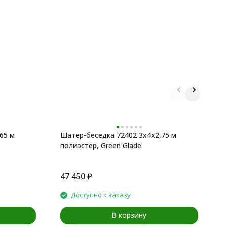
65 м
Шатер-беседка 72402 3х4х2,75 м
Ш
полиэстер, Green Glade
п
47 450
₽
4
Доступно к заказу
В корзину