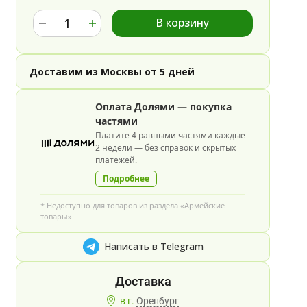
В корзину
Доставим из Москвы от 5 дней
Оплата Долями — покупка
частями
Платите 4 равными частями каждые
2 недели — без справок и скрытых
платежей.
Подробнее
* Недоступно для товаров из раздела «Армейские
товары»
Написать в Telegram
в г.
Оренбург