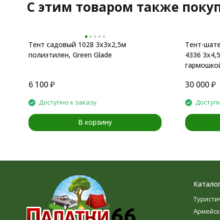
C этим товаром также поку
Тент садовый 1028 3х3х2,5м
Тент-шате
полиэтилен, Green Glade
4336 3x4,
гармошкой
6 100
₽
30 000
₽
Доступно к заказу
Доступн
В корзину
Катало
Туристи
Армейск