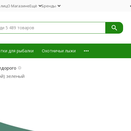
 лиц
О Магазине
Ещё
Бренды
тки для рыбалки
Охотничьи лыжи
едорого
ой) зеленый